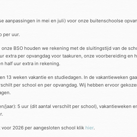
jdse aanpassingen in mei en juli) voor onze buitenschoolse opva
o per uur.
n onze BSO houden we rekening met de sluitingstijd van de scho
r extra per opvangdag voor taakuren, onze voorbereiding en het
n half uur extra in rekening.
en 13 weken vakantie en studiedagen. In de vakantieweken gaan
verschilt per school en per opvangdag. Wij hebben ervoor geko
agen.
jaar): 5 uur (dit aantal verschilt per school), vakantieweken e
r.
t voor 2026 per aangesloten school klik
hier
.