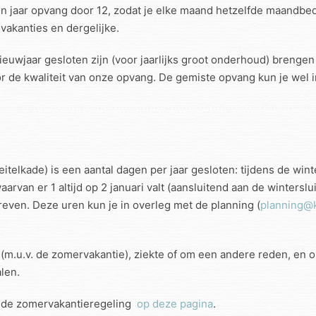
n jaar opvang door 12, zodat je elke maand hetzelfde maandbed
akanties en dergelijke.
euwjaar gesloten zijn (voor jaarlijks groot onderhoud) brengen 
 de kwaliteit van onze opvang. De gemiste opvang kun je wel 
itelkade) is een aantal dagen per jaar gesloten: tijdens de wint
arvan er 1 altijd op 2 januari valt (aansluitend aan de wintersl
hreven. Deze uren kun je in overleg met de planning (
planning@k
m.u.v. de zomervakantie), ziekte of om een andere reden, en op
len.
n de zomervakantieregeling
op deze pagina
.