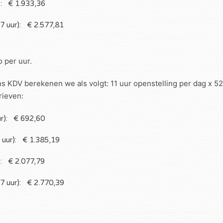
): € 1.933,36
7 uur): € 2.577,81
o per uur.
s KDV berekenen we als volgt: 11 uur openstelling per dag x 52
rieven:
ur): € 692,60
 uur): € 1.385,19
): € 2.077,79
7 uur): € 2.770,39